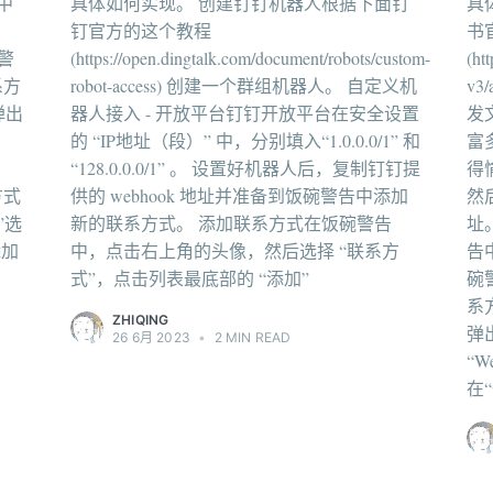
中
具体如何实现。 创建钉钉机器人根据下面钉
具
钉官方的这个教程
书
碗警
(https://open.dingtalk.com/document/robots/custom-
(ht
系方
robot-access) 创建一个群组机器人。 自定义机
v3
弹出
器人接入 - 开放平台钉钉开放平台在安全设置
发
的 “IP地址（段）” 中，分别填入“1.0.0.0/1” 和
富
“128.0.0.0/1” 。 设置好机器人后，复制钉钉提
得
方式
供的 webhook 地址并准备到饭碗警告中添加
然
”选
新的联系方式。 添加联系方式在饭碗警告
址
添加
中，点击右上角的头像，然后选择 “联系方
告
式”，点击列表最底部的 “添加”
碗
系
ZHIQING
弹出
26 6月 2023
•
2 MIN READ
“W
在