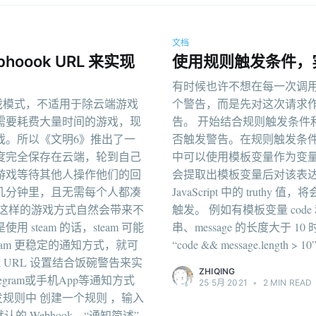
文档
ook URL 来实现
使用规则触发条件，
有时候也许不想在每一次调用 
戏模式，不适用于除云端游戏
个警告，而是先对这次请求
需要耗费大量时间的游戏，现
告。 开始结合规则触发条件
戏。所以《文明6》推出了一
否触发警告。在规则触发条件中填
度完全保存在云端，轮到自己
中可以使用模板变量作为变量。
游戏等待其他人操作他们的回
会提取出模板变量后对该表
几分钟里，且无需每个人都凑
JavaScript 中的 tru
但这样的游戏方式自然会带来不
触发。 例如有模板变量 code 
team 的话，steam 可能
串、message 的长度大于
am 更稳定的通知方式，就可
“code && message.length
k URL 设置结合饭碗警告来实
ZHIQING
gram或手机App等通知方式
25 5月 2021
•
2 MIN READ
发规则中 创建一个规则 ，输入
 Webhook，“通知简述”