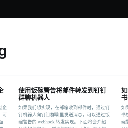
g
企
使用饭碗警告将邮件转发到钉钉
如
群聊机器人
书
过企
如果我们想实现，在邮箱收到邮件时，通过钉
如
，可
钉机器人向钉钉群聊里发送消息，可以通过饭
书
面
碗警告的 webhook 转发实现。下面将会介绍
碗